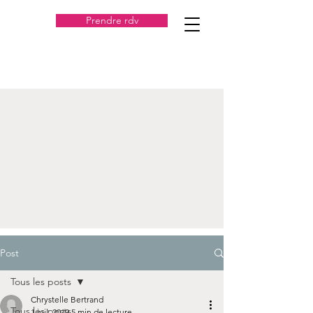
Prendre rdv
Post
Tous les posts
Chrystelle Bertrand
Tous les posts
1 juil. 2019
5 min de lecture