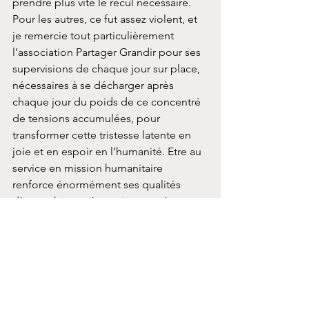
prendre plus vite le recul nécessaire. 
Pour les autres, ce fut assez violent, et 
je remercie tout particulièrement 
l’association Partager Grandir pour ses 
supervisions de chaque jour sur place, 
nécessaires à se décharger après 
chaque jour du poids de ce concentré 
de tensions accumulées, pour 
transformer cette tristesse latente en 
joie et en espoir en l’humanité. Etre au 
service en mission humanitaire 
renforce énormément ses qualités 
d’empathie, après avoir traversé 
moments de larmes et de joie mêlés. 
Ces enfants avec leurs regards m’ont 
fait grandir et m’ont apporté autant 
que j’ai pu leur donner. Ils ont 
transformé ma perception des valeurs, 
ont renforcé ma soif d’amour 