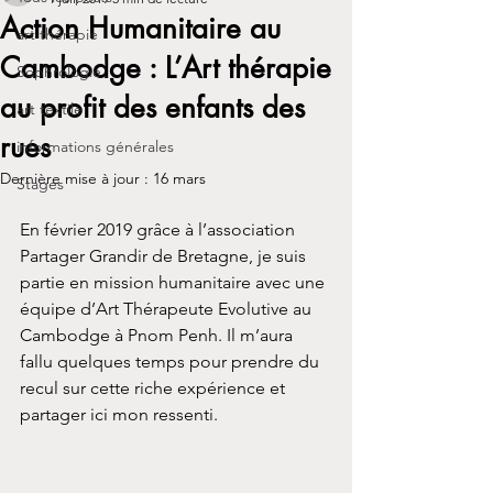
Action Humanitaire au
art thérapie
Cambodge : L’Art thérapie
Sophrologie
au profit des enfants des
art textile
rues
informations générales
Dernière mise à jour :
16 mars
Stages
En février 2019 grâce à l’association 
Partager Grandir de Bretagne, je suis 
partie en mission humanitaire avec une 
équipe d’Art Thérapeute Evolutive au 
Cambodge à Pnom Penh. Il m’aura 
fallu quelques temps pour prendre du 
recul sur cette riche expérience et 
partager ici mon ressenti.