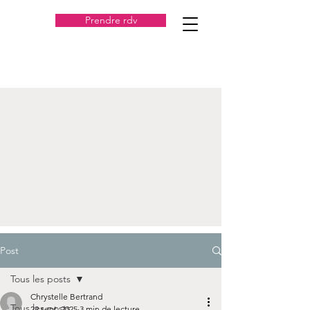
Prendre rdv
Post
Tous les posts
Chrystelle Bertrand
Tous les posts
22 sept. 2025
3 min de lecture