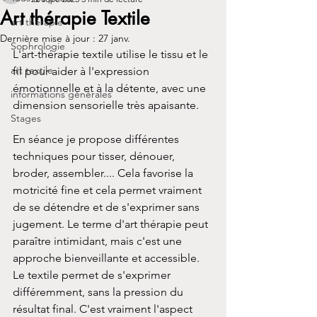
Art thérapie Textile
art thérapie
Dernière mise à jour :
27 janv.
Sophrologie
L'art-thérapie textile utilise le tissu et le 
art textile
fil pour aider à l'expression 
émotionnelle et à la détente, avec une 
informations générales
dimension sensorielle très apaisante.
Stages
En séance je propose différentes 
techniques pour tisser, dénouer, 
broder, assembler.... Cela favorise la 
motricité fine et cela permet vraiment 
de se détendre et de s'exprimer sans 
jugement. Le terme d'art thérapie peut 
paraître intimidant, mais c'est une 
approche bienveillante et accessible. 
Le textile permet de s'exprimer 
différemment, sans la pression du 
résultat final. C'est vraiment l'aspect 