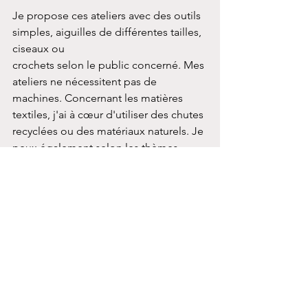
Je propose ces ateliers avec des outils 
simples, aiguilles de différentes tailles, 
ciseaux ou 
crochets selon le public concerné. Mes 
ateliers ne nécessitent pas de 
machines. Concernant les matières 
textiles, j'ai à cœur d'utiliser des chutes 
recyclées ou des matériaux naturels. Je 
peux également selon les thèmes 
utiliser des teintures végétales ou 
amener des encres acryliques pour 
tester des techniques mixtes.
Là encore, tout dépend du groupe et 
du nombre d'ateliers. Je fournis le 
matériel de mes ateliers en présentiel 
sur la région nantaise mais chacun est 
libre d'apporter des vêtements ou des 