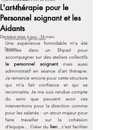
L'art-thérapie pour le
art thérapie
Personnel soignant et les
Sophrologie
Aidants
art textile
Dernière mise à jour :
16 mars
informations générales
Une expérience formidable m’a été 
Stages
donnée dans un Ehpad pour 
accompagner sur des ateliers collectifs 
le personnel soignant
 mais aussi 
administratif en séance d’art thérapie. 
Je remercie encore pour cette structure 
qui m'a fait confiance et qui se 
reconnaitra. Je me suis rendue compte 
du sens que peuvent avoir ces 
interventions pour la direction comme 
pour les salariés : un atout majeur pour 
faire travailler sur la cohésion 
d’équipe… Créer du 
lien
 , c’est faciliter 