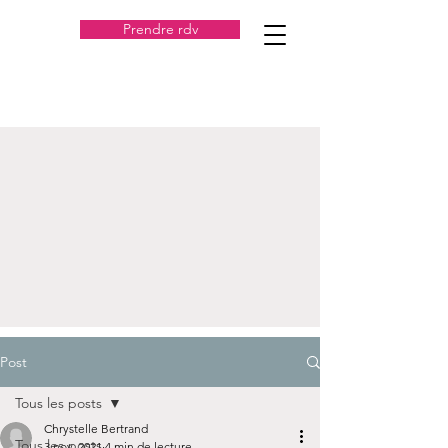
Prendre rdv
Post
Tous les posts
Chrystelle Bertrand
Tous les posts
3 nov. 2021
4 min de lecture